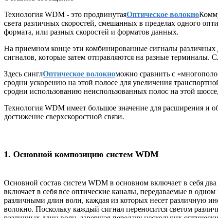
Технология WDM - это продвинутая
Оптическое волокно
Комму
света различных скоростей, смешанных в пределах одного опти
формата, или разных скоростей и форматов данных.
На приемном конце эти комбинированные сигналы различных д
сигналов, которые затем отправляются на разные терминалы. 
Здесь сингл
Оптическое волокно
можно сравнить с «многополо
сродни ускорению на этой полосе для увеличения транспортн
сродни использованию неиспользованных полос на этой шоссе
Технология WDM имеет большое значение для расширения и об
достижение сверхскоростной связи.
1. Основной композицию систем WDM
Основной состав систем WDM в основном включает в себя два
включает в себя все оптические каналы, передаваемые в одном
различными длин волн, каждая из которых несет различную ин
волокно. Поскольку каждый сигнал переносится светом разли
различных длин волн, завершая передачу нескольких оптических