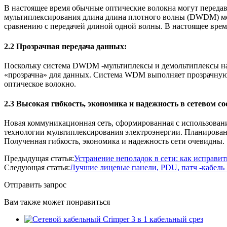
В настоящее время обычные оптические волокна могут передав
мультиплексирования длина длина плотного волны (DWDM) може
сравнению с передачей длиной одной волны. В настоящее время
2.2 Прозрачная передача данных:
Поскольку система DWDM -мультиплексы и демольтиплексы на о
«прозрачна» для данных. Система WDM выполняет прозрачную 
оптическое волокно.
2.3 Высокая гибкость, экономика и надежность в сетевом со
Новая коммуникационная сеть, сформированная с использован
технологии мультиплексирования электроэнергии. Планирован
Полученная гибкость, экономика и надежность сети очевидны.
Предыдущая статья:
Устранение неполадок в сети: как исправи
Следующая статья:
Лучшие лицевые панели, PDU, патч -кабель K
Отправить запрос
Вам также может понравиться