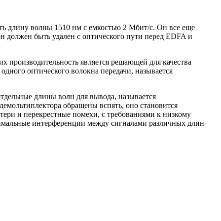
ь длину волны 1510 нм с емкостью 2 Мбит/с. Он все еще
он должен быть удален с оптического пути перед EDFA и
х производительность является решающей для качества
 одного оптического волокна передачи, называется
отдельные длины волн для вывода, называется
 демольтиплектора обращены вспять, оно становится
ери и перекрестные помехи, с требованиями к низкому
инимальные интерференции между сигналами различных длин