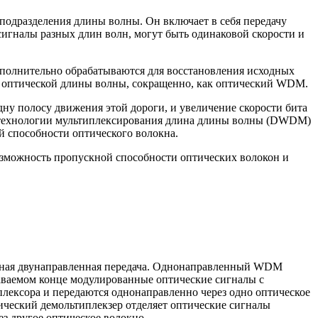
подразделения длины волны. Он включает в себя передачу
сигналы разных длин волн, могут быть одинаковой скорости и
ополнительно обрабатываются для восстановления исходных
ем оптической длины волны, сокращенно, как оптический WDM.
у полосу движения этой дороги, и увеличение скорости бита
е технологии мультиплексирования длина длины волны (DWDM)
 способности оптического волокна.
озможность пропускной способности оптических волокон и
анная двунаправленная передача. Однонаправленный WDM
даваемом конце модулированные оптические сигналы с
лексора и передаются однонаправленно через одно оптическое
ический демольтиплекзер отделяет оптические сигналы
ез другое оптическое волокно.