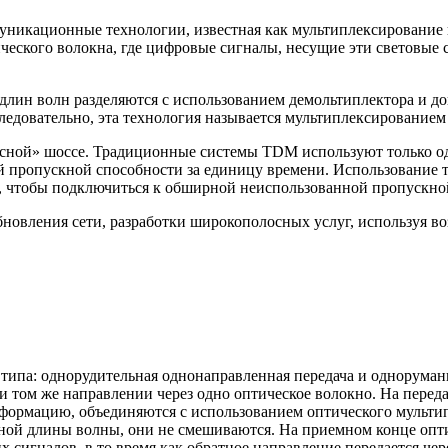
никационные технологии, известная как мультиплексирование 
ческого волокна, где цифровые сигналы, несущие эти световые 
лин волн разделяются с использованием демольтиплектора и д
Следовательно, эта технология называется мультиплексировани
сной» шоссе. Традиционные системы TDM используют только одн
ой пропускной способности за единицу времени. Использовани
, чтобы подключиться к обширной неиспользованной пропускной
новления сети, разработки широкополосных услуг, используя в
 типа: однорудительная однонаправленная передача и однорум
 и том же направлении через одно оптическое волокно. На пере
формацию, объединяются с использованием оптического мультип
чной длины волны, они не смешиваются. На приемном конце опт
 сигналов, в то время как обратное направление передается чер