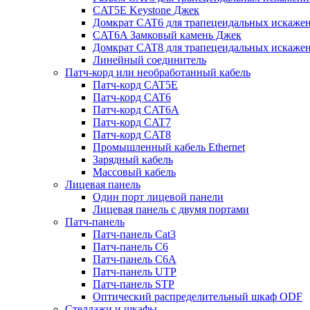
CAT5E Keystone Джек
Домкрат CAT6 для трапецеидальных искаже
CAT6A Замковый камень Джек
Домкрат CAT8 для трапецеидальных искаже
Линейный соединитель
Патч-корд или необработанный кабель
Патч-корд CAT5E
Патч-корд CAT6
Патч-корд CAT6A
Патч-корд CAT7
Патч-корд CAT8
Промышленный кабель Ethernet
Зарядный кабель
Массовый кабель
Лицевая панель
Один порт лицевой панели
Лицевая панель с двумя портами
Патч-панель
Патч-панель Cat3
Патч-панель C6
Патч-панель C6A
Патч-панель UTP
Патч-панель STP
Оптический распределительный шкаф ODF
Стеллажи и шкафы