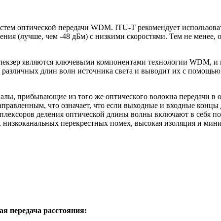
стем оптической передачи WDM. ITU-T рекомендует использоват
ния (лучше, чем -48 дБм) с низкими скоростями. Тем не менее, 
лекзер являются ключевыми компонентами технологии WDM, и и
лы различных длин волн источника света и выводит их с помощью
налы, прибывающие из того же оптического волокна передачи в 
аправленным, что означает, что если выходные и входные концы
плексоров деления оптической длины волны включают в себя пот
дБ, низкоканальных перекрестных помех, высокая изоляция и м
ая передача расстояния: