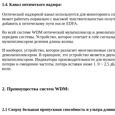
1.4. Канал оптического надзора:
Оптический надзорной канал используется для мониторинга си
может работать нормально с высокой чувствительностью получе
добавить к оптическому пути после EDFA.
Во всей системе WDM оптический мультиплексор и демольтип
передачи системы. Устройство, которое сочетает в себе сигна
мультиплексором деления длины волны.
И наоборот, устройство, которое разлагает многоволновые сиг
демольтиплексером. В принципе, это устройство является двун
мультиплексором. Индикаторы производительности для мульти
потерю и смещению частоты, потерь вставки ниже 1. 0 ~ 2,5 
волн.
2. Преимущества систем WDM:
2.1 Сверху большая пропускная способность и ультра-длинн