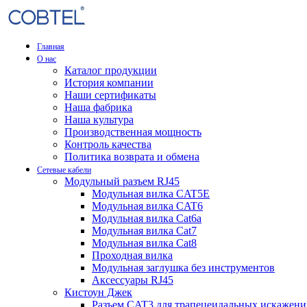
Главная
О нас
Каталог продукции
История компании
Наши сертификаты
Наша фабрика
Наша культура
Производственная мощность
Контроль качества
Политика возврата и обмена
Сетевые кабели
Модульный разъем RJ45
Модульная вилка CAT5E
Модульная вилка CAT6
Модульная вилка Cat6a
Модульная вилка Cat7
Модульная вилка Cat8
Проходная вилка
Модульная заглушка без инструментов
Аксессуары RJ45
Кистоун Джек
Разъем CAT3 для трапецеидальных искажен