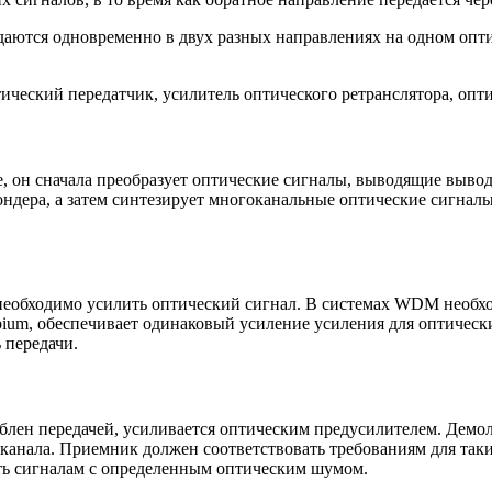
аются одновременно в двух разных направлениях на одном опти
ческий передатчик, усилитель оптического ретранслятора, опти
, он сначала преобразует оптические сигналы, выводящие выво
ндера, а затем синтезирует многоканальные оптические сигналы
а необходимо усилить оптический сигнал. В системах WDM необ
bium, обеспечивает одинаковый усиление усиления для оптическ
 передачи.
блен передачей, усиливается оптическим предусилителем. Демол
канала. Приемник должен соответствовать требованиям для таких
ять сигналам с определенным оптическим шумом.