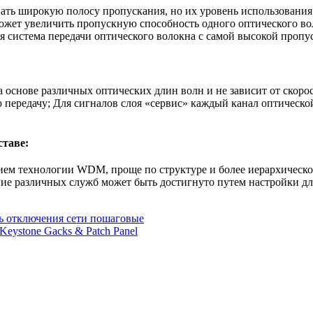
ать широкую полосу пропускания, но их уровень использования
т увеличить пропускную способность одного оптического волокн
 система передачи оптического волокна с самой высокой пропус
снове различных оптических длин волн и не зависит от скорос
передачу; Для сигналов слоя «сервис» каждый канал оптическо
ставе:
ием технологии WDM, проще по структуре и более иерархическо
ие различных служб может быть достигнуто путем настройки дл
ть отключения сети пошаговые
eystone Gacks & Patch Panel