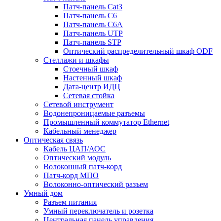
Патч-панель Cat3
Патч-панель C6
Патч-панель C6A
Патч-панель UTP
Патч-панель STP
Оптический распределительный шкаф ODF
Стеллажи и шкафы
Стоечный шкаф
Настенный шкаф
Дата-центр ИДЦ
Сетевая стойка
Сетевой инструмент
Водонепроницаемые разъемы
Промышленный коммутатор Ethernet
Кабельный менеджер
Оптическая связь
Кабель ЦАП/АОС
Оптический модуль
Волоконный патч-корд
Патч-корд МПО
Волоконно-оптический разъем
Умный дом
Разъем питания
Умный переключатель и розетка
Центральная панель управления