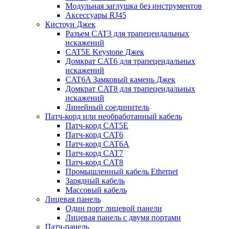
Модульная заглушка без инструментов
Аксессуары RJ45
Кистоун Джек
Разъем CAT3 для трапецеидальных
искажений
CAT5E Keystone Джек
Домкрат CAT6 для трапецеидальных
искажений
CAT6A Замковый камень Джек
Домкрат CAT8 для трапецеидальных
искажений
Линейный соединитель
Патч-корд или необработанный кабель
Патч-корд CAT5E
Патч-корд CAT6
Патч-корд CAT6A
Патч-корд CAT7
Патч-корд CAT8
Промышленный кабель Ethernet
Зарядный кабель
Массовый кабель
Лицевая панель
Один порт лицевой панели
Лицевая панель с двумя портами
Патч-панель